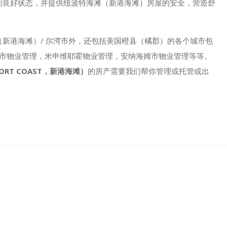
的良好状态，并提供纽波特海滩（新港海滩）房屋的安全，营造舒
新港海滩）/ 尔湾市外，还包括美国橙县（橘郡）的各个城市包
纳市物业管理，米申维耶霍物业管理，安纳海姆市物业管理等等。
ORT COAST，新港海滩）
的房产需要我们帮你管理或托管或出
尔湾出租房屋庭院维护