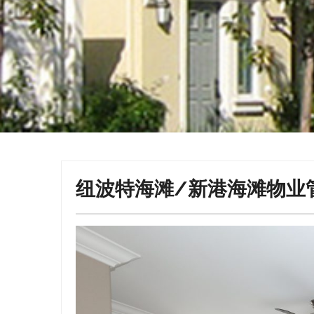
纽波特海滩/新港海滩物业