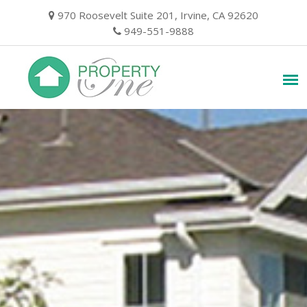
Skip
970 Roosevelt Suite 201, Irvine, CA 92620
to
949-551-9888
content