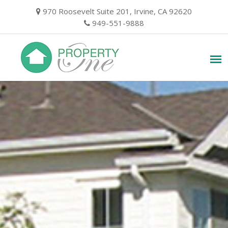
Skip
970 Roosevelt Suite 201, Irvine, CA 92620
to
949-551-9888
content