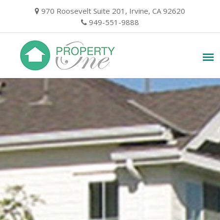
Skip
970 Roosevelt Suite 201, Irvine, CA 92620
to
949-551-9888
content