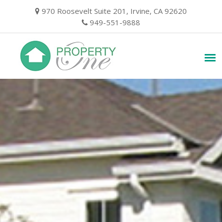
Skip
970 Roosevelt Suite 201, Irvine, CA 92620
to
949-551-9888
content