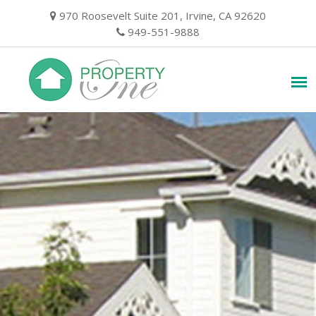
Skip
970 Roosevelt Suite 201, Irvine, CA 92620
to
949-551-9888
content