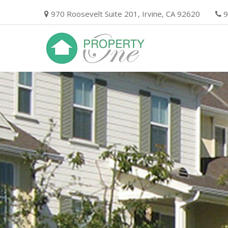
Skip
970 Roosevelt Suite 201, Irvine, CA 92620
9
to
content